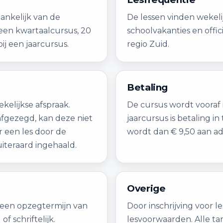
hankelijk van de
De lessen vinden wekeli
 een kwartaalcursus, 20
schoolvakanties en offi
bij een jaarcursus.
regio Zuid.
Betaling
kelijkse afspraak.
De cursus wordt vooraf i
afgezegd, kan deze niet
jaarcursus is betaling i
 een les door de
wordt dan € 9,50 aan ad
iteraard ingehaald.
Overige
t een opzegtermijn van
Door inschrijving voor 
 schriftelijk.
lesvoorwaarden. Alle tar